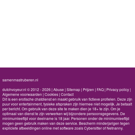
samenmastruberen.nl
dutchvoyeur.nl © 2012 - 2026
|
Abuse
|
Sitemap
|
Prijzen
|
FAQ
|
Privacy policy
|
Algemene voorwaarden
|
Cookies
|
Contact
Dit is een erotische chatdienst en maakt gebruik van fictieve profielen. Deze zijn
puur voor entertainment, fysieke afspraken zijn hiermee niet mogelijk. Je betaalt
per bericht. Om gebruik van deze site te maken dien je 18+ te zijn. Om je
optimaal van dienst te zijn verwerken wij bijzondere persoonsgegevens. De
minimumleeftijd voor deelname is 18 jaar. Personen onder de minimumleeftijd
mogen geen gebruik maken van deze service. Bescherm minderjarigen tegen
expliciete afbeeldingen online met software zoals Cybersitter of Netnanny.