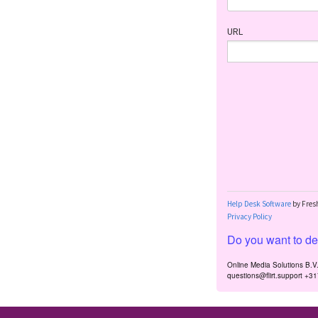
Do you want to dea
Online Media Solutions B.
questions@flirt.support +3