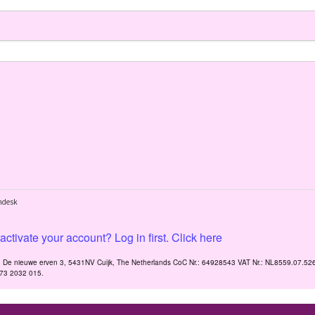
ctivate your account? Log in first. Click here
V. De nieuwe erven 3, 5431NV Cuijk, The Netherlands CoC Nr.: 64928543 VAT Nr.: NL8559.07.52
173 2032 015.